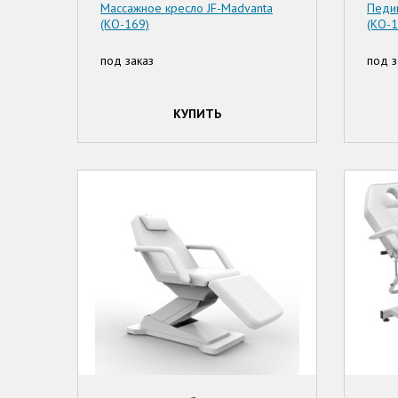
Массажное кресло JF-Madvanta
Педи
(КО-169)
(КО-1
под заказ
под з
КУПИТЬ