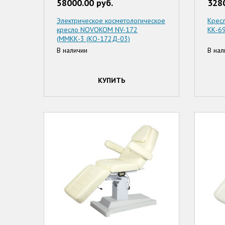
58000.00 руб.
3280
Электрическое косметологическое
Крес
кресло NOVOKOM NV-172
КК-69
(ММКК-3 (КО-172Д-03)
В наличии
В нал
КУПИТЬ