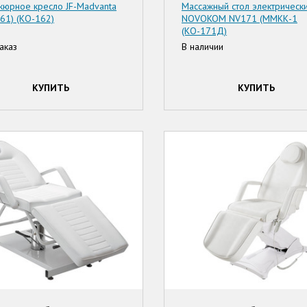
кюрное кресло JF-Madvanta
Массажный стол электрическ
61) (КО-162)
NOVOKOM NV171 (ММКК-1
(КО-171Д)
аказ
В наличии
КУПИТЬ
КУПИТЬ