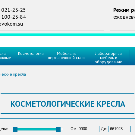
) 021-23-25
Режим р
) 100-23-84
ежедневно
ovokom.su
олы
Косметология
Мебель из
Лабораторная
ажные
нержавеющей стали
мебель и
оборудование
ческие кресла
КОСМЕТОЛОГИЧЕСКИЕ КРЕСЛА
ена:
От:
До: