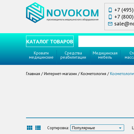
+7 (495
phone_android
+7 (800
phone_android
sale@n
mail_outline
КАТАЛОГ ТОВАРОВ
Кровати
Средства
Медицинская
Ст
медицинские
реабилитации
мебель
масс
Главная
/
Интернет-магазин
/
Косметология
/
Косметологи
view_module
view_list
Ц
Популярные
Сортировка: