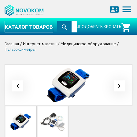
menu
contact_phone
КАТАЛОГ ТОВАРОВ
ПОДОБРАТЬ КРОВАТЬ
Главная
/
Интернет-магазин
/
Медицинское оборудование
/
Пульсоксиметры
navigate_before
navigate_next