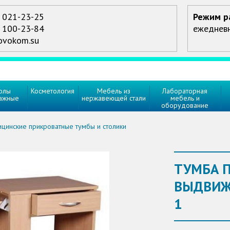
) 021-23-25
Режим р
) 100-23-84
ежедневно
ovokom.su
олы
Косметология
Мебель из
Лабораторная
ажные
нержавеющей стали
мебель и
оборудование
цинские прикроватные тумбы и столики
ТУМБА 
ВЫДВИЖ
1