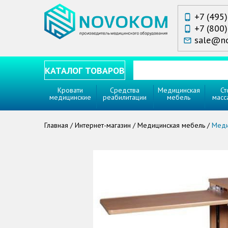
+7 (495
phone_android
+7 (800
phone_android
sale@n
mail_outline
КАТАЛОГ ТОВАРОВ
Кровати
Средства
Медицинская
Ст
медицинские
реабилитации
мебель
масс
Главная
/
Интернет-магазин
/
Медицинская мебель
/
Меди