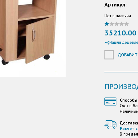
Артикул:
Нет в наличии
35210.00 
Нашли дешевле
query_stats
ДОБАВИТ
ПРОИЗВО
Способы
Счет в ба
Наличный
Доставк
Расчет с
В предел