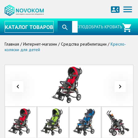
menu
contact_phone
КАТАЛОГ ТОВАРОВ
ПОДОБРАТЬ КРОВАТЬ
Главная
/
Интернет-магазин
/
Средства реабилитации
/
Кресло-
коляски для детей
navigate_before
navigate_next