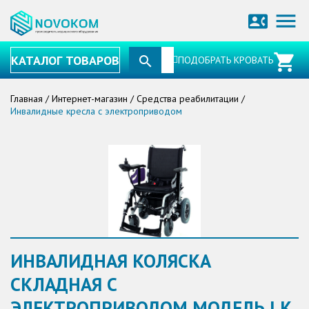
menu
contact_phone
КАТАЛОГ ТОВАРОВ
ПОДОБРАТЬ КРОВАТЬ
Главная
/
Интернет-магазин
/
Средства реабилитации
/
Инвалидные кресла с электроприводом
ИНВАЛИДНАЯ КОЛЯСКА
СКЛАДНАЯ С
ЭЛЕКТРОПРИВОДОМ МОДЕЛЬ LK