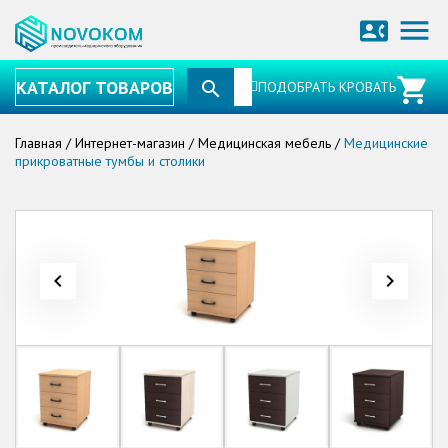
menu
contact_phone
КАТАЛОГ ТОВАРОВ
ПОДОБРАТЬ КРОВАТЬ
Главная
/
Интернет-магазин
/
Медицинская мебель
/
Медицинские
прикроватные тумбы и столики
navigate_before
navigate_next