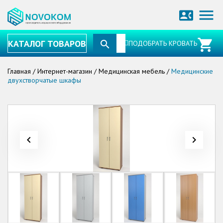
menu
contact_phone
КАТАЛОГ ТОВАРОВ
ПОДОБРАТЬ КРОВАТЬ
Главная
/
Интернет-магазин
/
Медицинская мебель
/
Медицинские
двухстворчатые шкафы
navigate_before
navigate_next