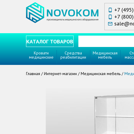
+7 (495
phone_android
+7 (800
phone_android
sale@n
mail_outline
КАТАЛОГ ТОВАРОВ
Кровати
Средства
Медицинская
Ст
медицинские
реабилитации
мебель
масс
Главная
/
Интернет-магазин
/
Медицинская мебель
/
Меди